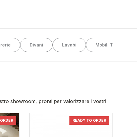
brerie
Divani
Lavabi
Mobili Tv
C
ostro showroom, pronti per valorizzare i vostri
 ORDER
READY TO ORDER