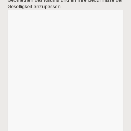
Geometrien des Raums und an Ihre Bedürfnisse der
Geselligkeit anzupassen