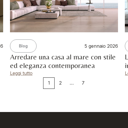
26
5 gennaio 2026
Blog
Arredare una casa al mare con stile
L
ed eleganza contemporanea
i
Leggi tutto
L
1
2
…
7