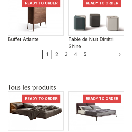
READY TO ORDER
READY TO ORDER
Buffet Atlante
Table de Nuit Dimitri
Shine
1
2
3
4
5
Tous les produits
READY TO ORDER
READY TO ORDER