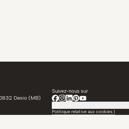
Suivez-nous sur
20832 Desio (MB)
Restez informé de nos nouveau
Politique relative aux cookies
|
Préférences de confidentialité
|
Polit
1
confidentialité
|
Transparence
©
2026
Spazio Schiatti - Tous droits rés