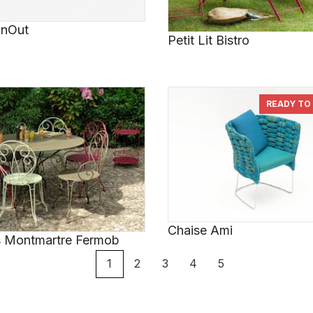
InOut
Petit Lit Bistro
READY TO
Chaise Ami
s Montmartre Fermob
1
2
3
4
5