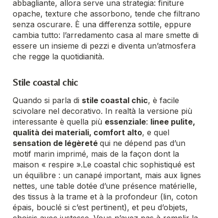
abbagliante, allora serve una strategia: finiture
opache, texture che assorbono, tende che filtrano
senza oscurare. È una differenza sottile, eppure
cambia tutto: l’arredamento casa al mare smette di
essere un insieme di pezzi e diventa un’atmosfera
che regge la quotidianità.
Stile coastal chic
Quando si parla di
stile coastal chic
, è facile
scivolare nel decorativo. In realtà la versione più
interessante è quella più
essenziale
:
linee pulite,
qualità dei materiali, comfort alto
, e quel
sensation de légèreté
qui ne dépend pas d’un
motif marin imprimé, mais de la façon dont la
maison « respire ».
Le coastal chic sophistiqué est
un équilibre : un canapé important, mais aux lignes
nettes, une table dotée d’une présence matérielle,
des tissus à la trame et à la profondeur (lin, coton
épais, bouclé si c’est pertinent), et peu d’objets,
choisis avec justesse. Vous n’avez pas à remplir la