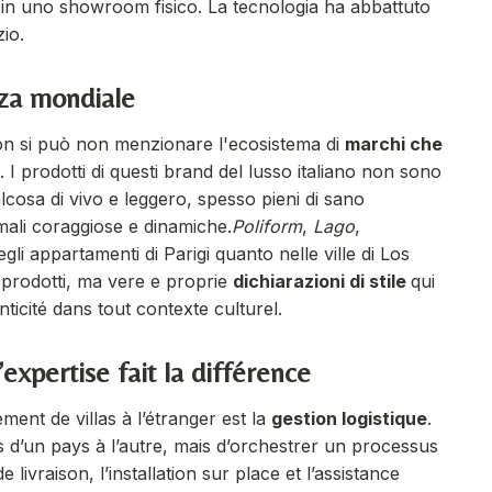
 in uno showroom fisico. La tecnologia ha abbattuto
zio.
nza mondiale
non si può non menzionare l'ecosistema di
marchi che
. I prodotti di questi brand del lusso italiano non sono
cosa di vivo e leggero, spesso pieni di sano
ali coraggiose e dinamiche.
Poliform
,
Lago
,
li appartamenti di Parigi quanto nelle ville di Los
prodotti, ma vere e proprie
dichiarazioni di stile
qui
ticité dans tout contexte culturel.
’expertise fait la différence
ment de villas à l’étranger est la
gestion logistique
.
s d’un pays à l’autre, mais d’orchestrer un processus
ivraison, l’installation sur place et l’assistance