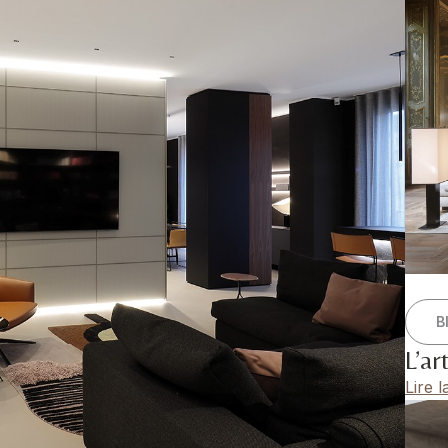
B
L’ar
Lire l