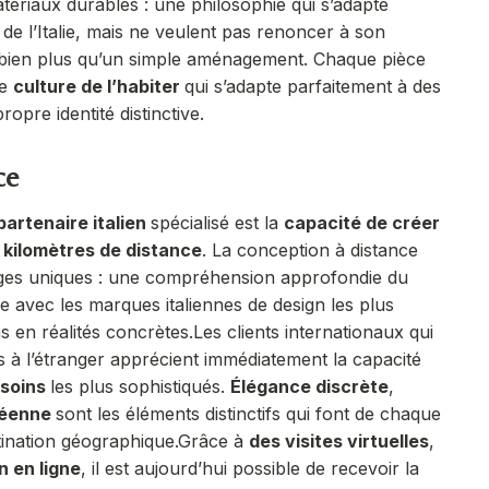
tériaux durables : une philosophie qui s’adapte
 de l’Italie, mais ne veulent pas renoncer à son
te bien plus qu’un simple aménagement. Chaque pièce
ne
culture de l’habiter
qui s’adapte parfaitement à des
opre identité distinctive.
ce
partenaire italien
spécialisé est la
capacité de créer
 kilomètres de distance
. La conception à distance
ges uniques : une compréhension approfondie du
ée avec les
marques italiennes de design
les plus
ns en réalités concrètes.
Les clients internationaux qui
es à l’étranger apprécient immédiatement la capacité
esoins
les plus sophistiqués.
Élégance discrète
,
néenne
sont les éléments distinctifs qui font de chaque
tination géographique.
Grâce à
des visites virtuelles
,
n en ligne
, il est aujourd’hui possible de recevoir la