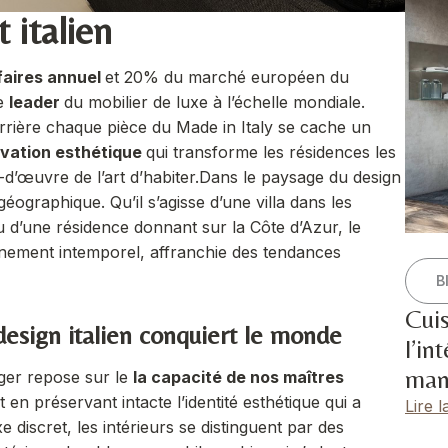
 italien
ffaires annuel
et 20% du marché européen du
le
leader
du mobilier de luxe à l’échelle mondiale
.
derrière chaque pièce du Made in Italy se cache un
ovation esthétique
qui transforme les résidences les
-d’œuvre de l’art d’habiter.
Dans le paysage du design
géographique. Qu’il s’agisse d’une villa dans les
u d’une résidence donnant sur la Côte d’Azur, le
finement intemporel, affranchie des tendances
B
Cui
 design italien conquiert le monde
l’in
man
anger repose sur le
la capacité de nos maîtres
t en préservant intacte l’identité esthétique qui a
Lire l
 discret, les intérieurs se distinguent par des