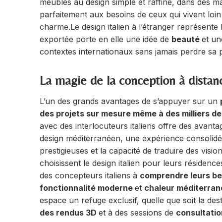
meubles au design simple et raffiné, dans des ma
parfaitement aux besoins de ceux qui vivent loin
charme.
Le design italien à l’étranger représen
exportée porte en elle une idée de
beauté
et u
contextes internationaux sans jamais perdre sa pr
La magie de la conception à distan
L’un des grands avantages de s’appuyer sur un
des projets sur mesure même à des milliers de
avec des interlocuteurs italiens offre des
avanta
design méditerranéen, une expérience consolid
prestigieuses et la capacité de traduire des visio
choisissent le design italien pour leurs résidenc
des concepteurs italiens à
comprendre leurs b
fonctionnalité moderne
et
chaleur méditerra
espace un refuge exclusif, quelle que soit la des
des rendus 3D
et à des sessions de
consultatio